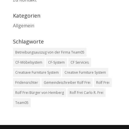
Kategorien
Allgemein
Schlagworte
Betreibungsauszug von der Firma Team05
CF-Möbelsystem
CF-System
CF Services
Creatiave Furniture System
Creative Furniture System
Fridensrichter
Gemeindeschreiber Rolf Frei
Rolf Frei
Rolf Frei Bürger von Hemberg
Rolf Frei Carlo R. Frei
Team05