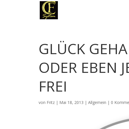
GLÜCK GEHAB
ODER EBEN J
FREI
von
Fritz
|
Mai 18, 2013
|
Allgemein
|
0 Komme